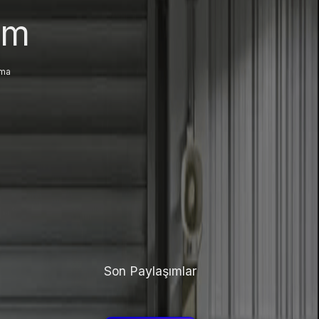
ım
ama
Son Paylaşımlar