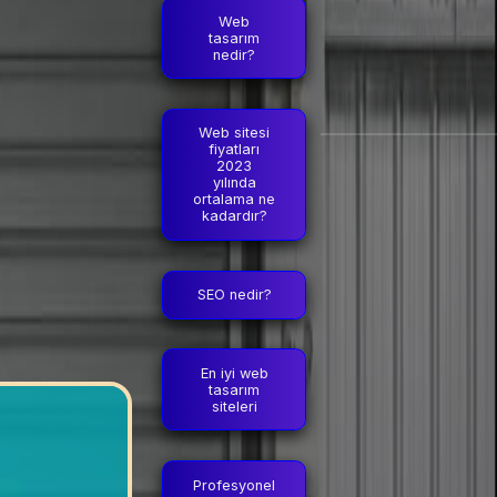
Web
tasarım
nedir?
Web sitesi
fiyatları
2023
yılında
ortalama ne
kadardır?
SEO nedir?
En iyi web
tasarım
siteleri
Profesyonel